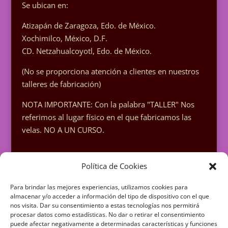
Se ubican en:
Atizapán de Zaragoza, Edo. de México.
Xochimilco, México, D.F.
CD. Netzahualcoyotl, Edo. de México.
(No se proporciona atención a clientes en nuestros
talleres de fabricación)
NOTA IMPORTANTE: Con la palabra "TALLER" Nos
referimos al lugar físico en el que fabricamos las
velas. NO A UN CURSO.
Política de Cookies
Para brindar las mejores experiencias, utilizamos cookies para
Inicio
Nosotros
Velas
almacenar y/o acceder a información del tipo de dispositivo con el que
nos visita. Dar su consentimiento a estas tecnologías nos permitirá
Velas de Figuras Especiales
procesar datos como estadísticas. No dar o retirar el consentimiento
Velas Modeladas (Rollos)
Materias Primas
puede afectar negativamente a determinadas características y funciones