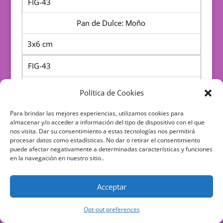
FIG-43
Pan de Dulce: Moño
3x6 cm
FIG-43
Pan de Dulce: Bolillo
Política de Cookies
3x6 cm
Para brindar las mejores experiencias, utilizamos cookies para
almacenar y/o acceder a información del tipo de dispositivo con el que
FIG-43
nos visita. Dar su consentimiento a estas tecnologías nos permitirá
procesar datos como estadísticas. No dar o retirar el consentimiento
puede afectar negativamente a determinadas características y funciones
Pan de Dulce: Telera
en la navegación en nuestro sitio..
5x6 cm
Acceptar
FIG-43
Opt-out preferences
Pan de Dulce: Azúcar (Galleta)